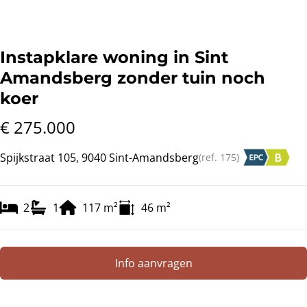
Instapklare woning in Sint
Amandsberg zonder tuin noch
koer
€ 275.000
Spijkstraat 105, 9040 Sint-Amandsberg
(ref.
175
)
2
1
117
m²
46
m²
Info aanvragen