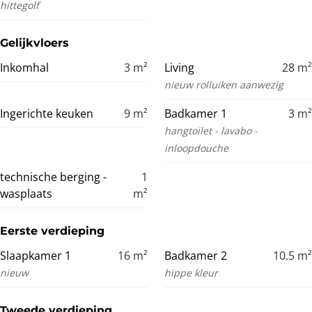
hittegolf
Gelijkvloers
Inkomhal
3
m²
Living
28
m²
nieuw rolluiken aanwezig
Ingerichte keuken
9
m²
Badkamer 1
3
m²
hangtoilet - lavabo -
inloopdouche
technische berging -
1
wasplaats
m²
Eerste verdieping
Slaapkamer 1
16
m²
Badkamer 2
10.5
m²
nieuw
hippe kleur
Tweede verdieping